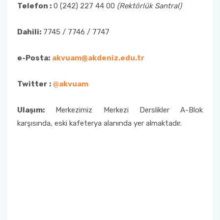
Telefon :
0 (242) 227 44 00
(Rektörlük Santral)
Dahili:
7745 / 7746 / 7747
e-Posta:
akvuam@akdeniz.edu.tr
Twitter
:
@
akvuam
Ulaşım:
Merkezimiz Merkezi Derslikler A-Blok
karşısında, eski kafeterya alanında yer almaktadır.