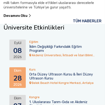
milli takım formasıyla elde ettikleri uluslararası derecelerle
üniversitelerine ve Türkiye’ye gurur yaşattı.
Devamını Oku
TÜM HABERLER
Üniversite Etkinlikleri
Eğitim
Eylül
İklim Değişikliği Farkındalık Eğitim
08
Programı
Akdeniz Üniversitesi, İktisadi ve İdari Bilimler
2026
Fakültesi Toplantı Salonu
Kurs
Ekim
Orta Düzey Ultrason Kursu & İleri Düzey
28
Ultrason Kursu
Belek Beach Hotel Kongre Merkezi, Antalya
2026
Kongre
Ekim
1. Uluslararası Tarım-Gıda ve Akdeniz